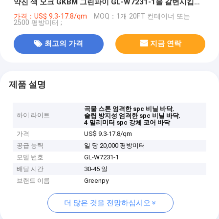
약진 색 오크 GKBM 그린파이 GL-W7231-1을 갈변시킵니
다
가격：US$ 9.3-17.8/qm
MOQ：1개 20FT 컨테이너 또는
2500 평방미터 ;
최고의 가격
지금 연락
제품 설명
,
곡물 스톤 엄격한 spc 비닐 바닥
하이 라이트
,
슬립 방지성 엄격한 spc 비닐 바닥
4 밀리미터 spc 강체 코어 바닥
가격
US$ 9.3-17.8/qm
공급 능력
일 당 20,000 평방미터
모델 번호
GL-W7231-1
배달 시간
30-45 일
브랜드 이름
Greenpy
더 많은 것을 전망하십시오