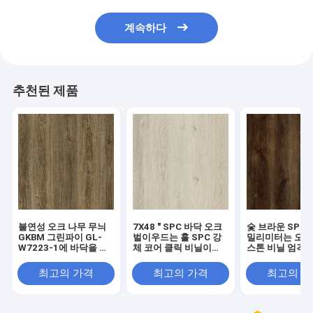
계속하다
추천된 제품
불연성 오크 나무 무늬
7X48 " SPC 바닥 오크
숯 브라운 SPC 
GKBM 그린파이 GL-
벌이우드는 홀 SPC 강
밀리미터는 오크
W7223-1에 바닥을 까
체 코어 클릭 비닐이
스톤 비닐 엄격
는 항균성 SPC
GKBM 그린파이 GL-
GKBM 그린파이 
W7222-1에 바닥을 깔
W7226-1을 
최고의 가격
최고의 가격
최고의 
면서 낟알로 됩니다
니다