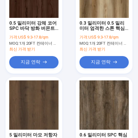
우리에 대하여
공장 여행
0.5 밀리미터 강체 코어
0.3 밀리미터 0.5 밀리
SPC 바닥 방화 버몬트
미터 엄격한 스톤 핵심
품질 관리
주목 GKBM DM-
비닐 프랭크 단풍나무
가격:
US$ 9.3-17.8/qm
가격:
US$ 9.3-17.8/qm
W40026
0.4 밀리미터 GKBM
MOQ:
1개 20FT 컨테이너 또는 2500 평방미터 ;
MOQ:
1개 20FT 컨테이너 또는 2500 평방미터 ;
DM-W40017
연락주세요
최신 가격 받기
최신 가격 받기
뉴스
지금 연락
지금 연락
인용문을 요구하세요
5 밀리미터에 바닥을 까는 spc
4 밀리미터에 바닥을 까는 spc
SPC 바닥
5 밀리미터 마모 저항자
0.6 밀리미터 SPC 핵심