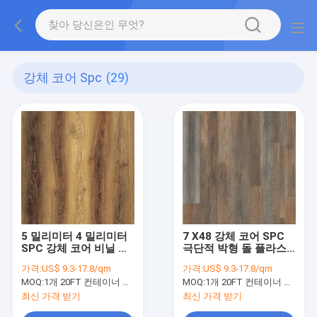
강체 코어 Spc
(29)
5 밀리미터 4 밀리미터
7 X48 강체 코어 SPC
SPC 강체 코어 비닐 프
극단적 박형 돌 플라스
랭크 숯 흰떡갈나무
틱 복합체 스크라브블
가격:
US$ 9.3-17.8/qm
가격:
US$ 9.3-17.8/qm
GKBM DM-W40034
오크 GKBM DM-
MOQ:
1개 20FT 컨테이너 또는 2500 평방미터 ;
MOQ:
1개 20FT 컨테이너 또는 2500 평방미터 ;
W40035
최신 가격 받기
최신 가격 받기