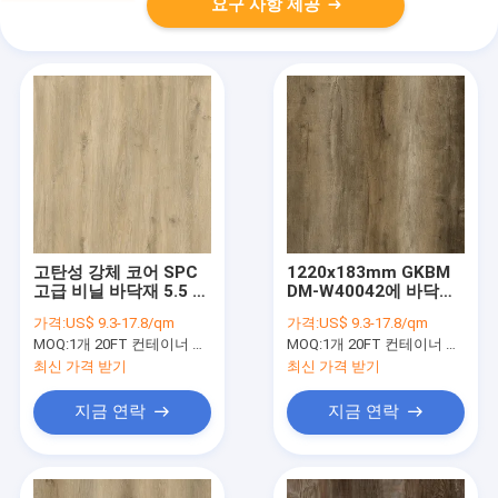
요구 사항 제공
고탄성 강체 코어 SPC
1220x183mm GKBM
고급 비닐 바닥재 5.5 밀
DM-W40042에 바닥을
리미터 흰떡갈나무
까는 아주 가벼운 오크
가격:
US$ 9.3-17.8/qm
가격:
US$ 9.3-17.8/qm
GKBM DM-W40036
SPC 강체 코어
MOQ:
1개 20FT 컨테이너 또는 2500 평방미터 ;
MOQ:
1개 20FT 컨테이너 또는 2500 평방미터 ;
최신 가격 받기
최신 가격 받기
지금 연락
지금 연락