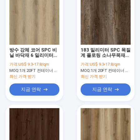
방수 강체 코어 SPC 비
183 밀리미터 SPC 목질
닐 바닥재 6 밀리미터
계 플로링 소나무목재
GKBM DM-W40044
유닐린 클릭 GKBM DM-
가격:
US$ 9.3-17.8/qm
가격:
US$ 9.3-17.8/qm
W40016
MOQ:
1개 20FT 컨테이너 또는 2500 평방미터 ;
MOQ:
1개 20FT 컨테이너 또는 2500 평방미터 ;
최신 가격 받기
최신 가격 받기
지금 연락
지금 연락
집
제품
VR 쇼