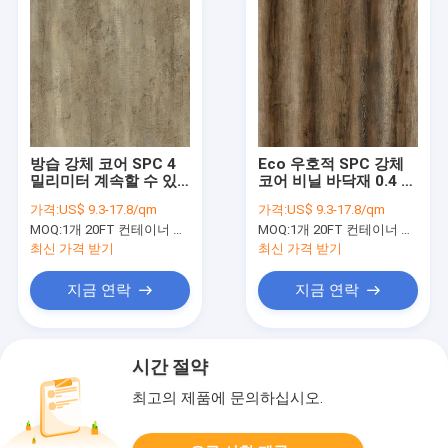
방습 강체 코어 SPC 4
Eco 우호적 SPC 강체
밀리미터 계속할 수 있
코어 비닐 바닥재 0.4 밀
는 스톤 플라스틱 복합
리미터 남옥 오크 유닐
가격:
US$ 9.3-17.8/qm
가격:
US$ 9.3-17.8/qm
체 고트랜드 오크
린 클릭 GKBM DM-
MOQ:
1개 20FT 컨테이너 또는 2500 평방미터 ;
MOQ:
1개 20FT 컨테이너 또는 2500 평방미터 ;
GKBM DM-W40049
W40053
최신 가격 받기
최신 가격 받기
지금 연락
지금 연락
시간 절약
최고의 제품에 문의하십시오.