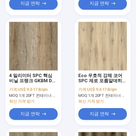
지금 연락
지금 연락
4 밀리미터 SPC 핵심
Eco 우호적 강체 코어
비닐 프랭크 GKBM DM-
SPC 제로 포름알데히드
W40023 스톤 플라스틱
스톤 플라스틱 복합체
가격:
US$ 9.3-17.8/qm
가격:
US$ 9.3-17.8/qm
복합체 히코리 재목 유
시더 소나무 유닐린 클
MOQ:
1개 20FT 컨테이너 또는 2500 평방미터 ;
MOQ:
1개 20FT 컨테이너 또는 2500 평방미터 ;
닐린 클릭
릭 GKBM DM-W40050
최신 가격 받기
최신 가격 받기
지금 연락
지금 연락