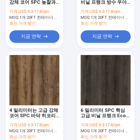
강체 코어 SPC 높찰과
비닐 프랭크 방수 우아
헤링본 무늬 spc
상 GKBM DM-W40013
하 단풍나무 GKBM DM-
가격:
US$ 9.3-17.8/qm
가격:
US$ 9.3-17.8/qm
W40021
MOQ:
SPC 클릭 바닥
1개 20FT 컨테이너 또는 2500 평방미터 ;
MOQ:
1개 20FT 컨테이너 또는 2500 평방미터 ;
최신 가격 받기
최신 가격 받기
스톤 플라스틱 복합체 바닥
지금 연락
지금 연락
강체 코어 spc
SPC 비닐 바닥재
SPC 목질계 플로링
비닐 바닥재에 대리석 무늬를 넣으세요
화강암 비닐 바닥재
4 밀리미터는 고급 강체
6 밀리미터 SPC 핵심
시멘트 비닐 바닥재
코어 SPC 바닥 히코리
고급 비닐 프랭크 Eco
재목 GKBM DM-
우호적 방습 만트링 오
가격:
US$ 9.3-17.8/qm
가격:
US$ 9.3-17.8/qm
W40020을 내화성으로
크 GKBM DM-W40054
스톤 패턴 비닐 바닥재
MOQ:
1개 20FT 컨테이너 또는 2500 평방미터 ;
MOQ:
1개 20FT 컨테이너 또는 2500 평방미터 ;
합니다
최신 가격 받기
최신 가격 받기