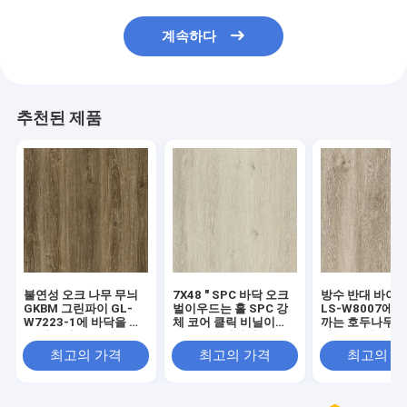
계속하다
추천된 제품
불연성 오크 나무 무늬
7X48 " SPC 바닥 오크
방수 반대 바이
GKBM 그린파이 GL-
벌이우드는 홀 SPC 강
LS-W8007에 
W7223-1에 바닥을 까
체 코어 클릭 비닐이
까는 호두나무 고
는 항균성 SPC
GKBM 그린파이 GL-
릭 PVC 비닐
W7222-1에 바닥을 깔
최고의 가격
최고의 가격
최고의 
면서 낟알로 됩니다