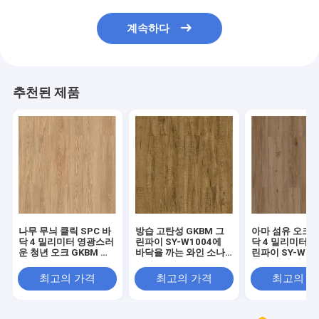
계속하다
추천된 제품
나무 무늬 클릭 SPC 바
방습 고탄성 GKBM 그
아마 섬유 오크 S
닥 4 밀리미터 영광스러
린파이 SY-W1004에
닥 4 밀리미터 G
운 청년 오크 GKBM 그
바닥을 까는 와인 소나
린파이 SY-W10
린파이 SY-W1002
무 SPC 돌
톤 복합체 바닥
최고의 가격
최고의 가격
최고의 