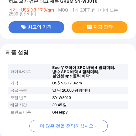
히드 모카 검은 티크 재목 GKBM SY-W3010
가격：US$ 9.3-17.8/qm
MOQ：1개 20FT 컨테이너 또는
2500 평방미터 ;
최고의 가격
지금 연락
제품 설명
,
Eco 우호적이 SPC 바닥 4 밀리미터
하이 라이트
,
방수 SPC 바닥 4 밀리미터
불연성 spc 클릭 바닥
가격
US$ 9.3-17.8/qm
공급 능력
일 당 20,000 평방미터
모델 번호
SY-W3010
배달 시간
30-45 일
브랜드 이름
Greenpy
더 많은 것을 전망하십시오