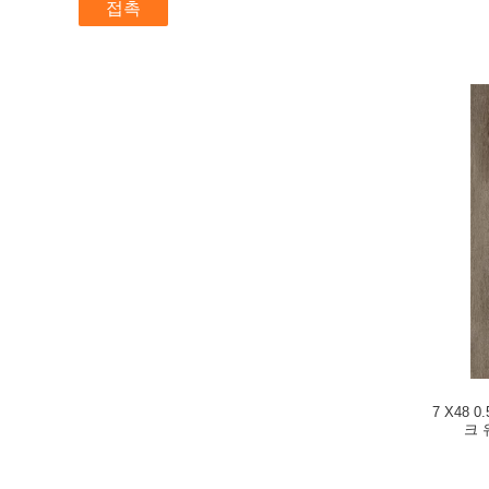
접촉
7 X48
크 