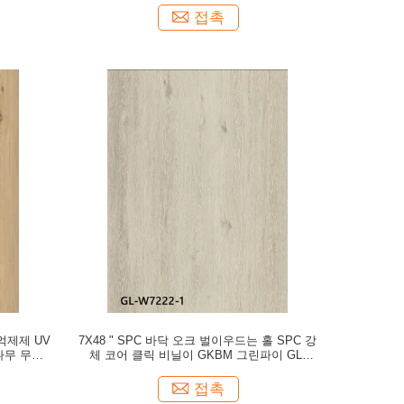
접촉
억제제 UV
7X48 " SPC 바닥 오크 벌이우드는 홀 SPC 강
나무 무늬
체 코어 클릭 비닐이 GKBM 그린파이 GL-
W7222-1에 바닥을 깔면서 낟알로 됩니다
접촉