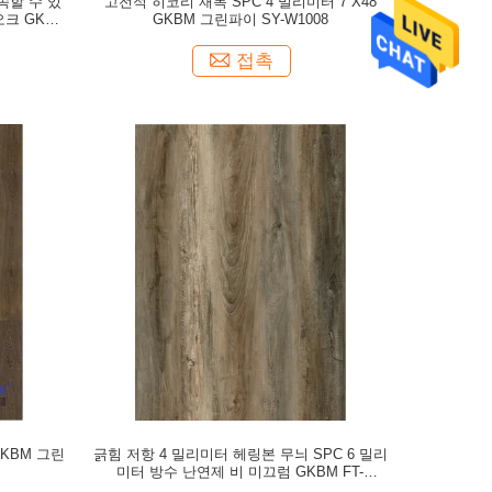
속할 수 있
고전적 히코리 재목 SPC 4 밀리미터 7 X48
크 GKBM
GKBM 그린파이 SY-W1008
접촉
GKBM 그린
긁힘 저항 4 밀리미터 헤링본 무늬 SPC 6 밀리
미터 방수 난연제 비 미끄럼 GKBM FT-
W29150-1