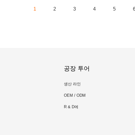
1
2
3
4
5
공장 투어
생산 라인
OEM / ODM
R & D에