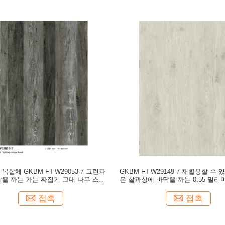
복합체 GKBM FT-W29053-7 그린파
GKBM FT-W29149-7 재활용할 수 
닥을 까는 가는 짜집기 고대 나무 스톤
은 찰과상에 바닥을 까는 0.55 밀
SPC 비닐 클릭
틱 복합체
접촉
접촉