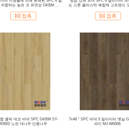
리미터 미생물에 의해 분해된 SPC 4 밀
방습 강체 코어 SPC 4 밀리미터 계
저항하는 높은 것 유연성 GKBM FT-
는 스톤 플라스틱 복합체 고트랜드 오
W29167AB-1을 입습니다
DM-W40049
접촉
접촉
합 클릭 데코 바닥 SPC GKBM SY-
7x48 " SPC 바닥 5 밀리미터 옛날 
W3002 노란 대나무 단풍나무
파이 MJ-W6006