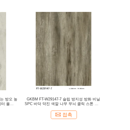
있는 방오 높
GKBM FT-W29147-7 슬립 방지성 방화 비닐
리미터 플라스
SPC 바닥 약진 색깔 나무 무늬 클릭 스톤 복합
체
접촉