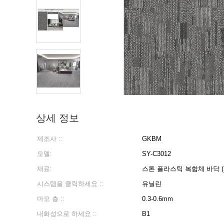
상세 정보
제조사 ::
GKBM
모델:
SY-C3012
재료:
스톤 플라스틱 복합체 바닥 (
시스템을 클릭하세요 ::
유닐린
마모 층 ::
0.3-0.6mm
내화성으로 하세요 ::
B1