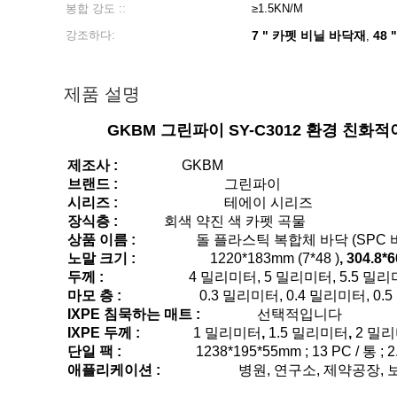
봉합 강도 ::
≥1.5KN/M
강조하다:
7 " 카펫 비닐 바닥재
48
,
제품 설명
GKBM 그린파이 SY-C3012 환경 친
제조사 :
GKBM
브랜드 :
그린파이
시리즈 :
테에이 시리즈
장식층 :
회색 약진 색 카펫 곡물
상품 이름 :
돌 플라스틱 복합체 바닥 (SPC 
노말 크기 :
1220*183mm (7*48 )
, 304.8*
두께 :
4 밀리미터, 5 밀리미터, 5.5 밀
마모 층 :
0.3 밀리미터, 0.4 밀리미터, 0.
IXPE 침묵하는 매트 :
선택적입니다
IXPE 두께 :
1 밀리미터
,
1.5 밀리미터
,
2 밀
단일 팩 :
1238*195*55mm ; 13 PC / 통 ; 2
애플리케이션 :
병원, 연구소, 제약공장, 