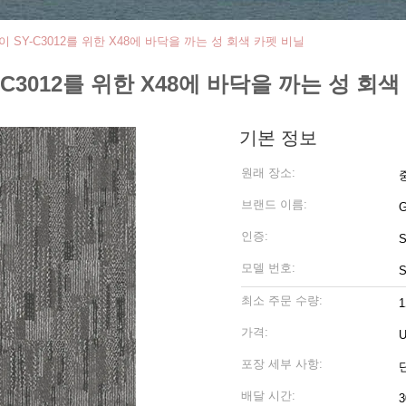
 SY-C3012를 위한 X48에 바닥을 까는 성 회색 카펫 비닐
-C3012를 위한 X48에 바닥을 까는 성 회색
기본 정보
원래 장소:
브랜드 이름:
인증:
모델 번호:
S
최소 주문 수량:
가격:
U
포장 세부 사항:
배달 시간:
3