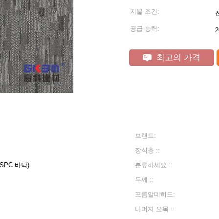
지불 조건:
공급 능력:
2
최고의 가격
브랜드:
장식층 ::
SPC 바닥)
분류하세요 ::
두께 ::
포름알데히드:
나머지 오목 ::